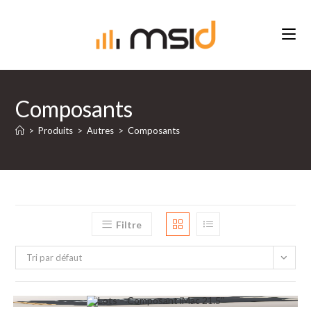
Skip
to
content
Composants
>
Produits
>
Autres
>
Composants
Filtre
Tri par défaut