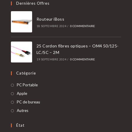
Dernières Offres
Routeur iBoss
18 SEPTEMBRE 2024
/
0 COMMENTAIRE
25 Cordon fibres optiques – OM4 50/125-
LC/SC – 2M
19 SEPTEMBRE 2024
/
0 COMMENTAIRE
Catégorie
S’ouvre
PC Portable
dans
S’ouvre
Apple
un
dans
S’ouvre
PC de bureau
nouvel
un
dans
S’ouvre
Autres
onglet
nouvel
un
dans
onglet
nouvel
un
État
onglet