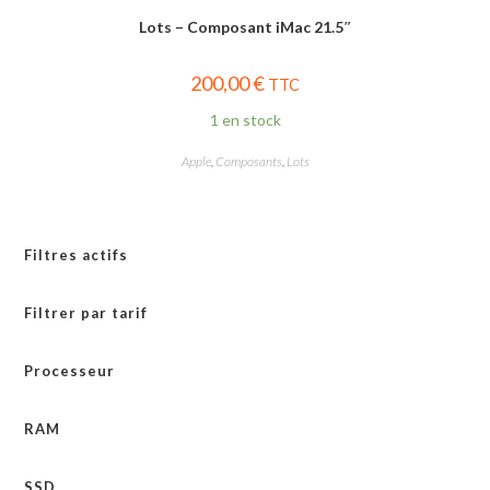
Lots – Composant iMac 21.5″
200,00
€
TTC
1 en stock
Apple
,
Composants
,
Lots
Filtres actifs
Filtrer par tarif
Processeur
RAM
SSD