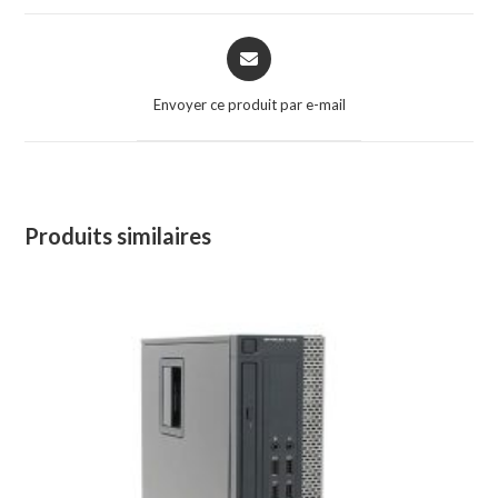
Opens
in
a
Envoyer ce produit par e-mail
new
window
Produits similaires