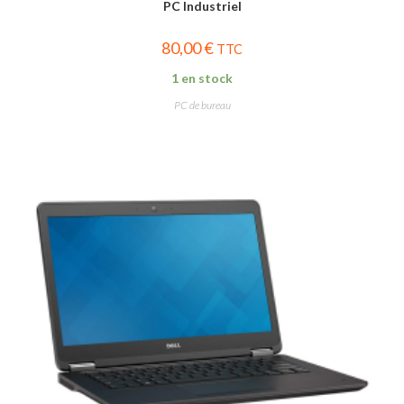
PC Industriel
80,00
€
TTC
1 en stock
PC de bureau