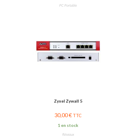
PC Portable
Zyxel Zywall 5
30,00
€
TTC
1 en stock
Réseaux