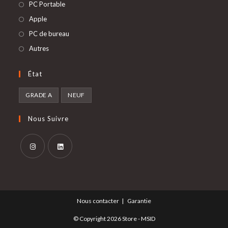
S’ouvre
PC Portable
dans
S’ouvre
Apple
un
dans
S’ouvre
PC de bureau
nouvel
un
dans
S’ouvre
Autres
onglet
nouvel
un
dans
onglet
nouvel
un
État
onglet
nouvel
GRADE A
NEUF
onglet
Nous Suivre
S’ouvre
S’ouvre
dans
dans
un
un
Nous contacter
Garantie
nouvel
nouvel
onglet
onglet
© Copyright 2026
Store - MSID