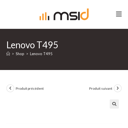
Skip
to
content
Lenovo T495
>
Shop
>
Lenovo T495
Produit précédent
Produit suivant