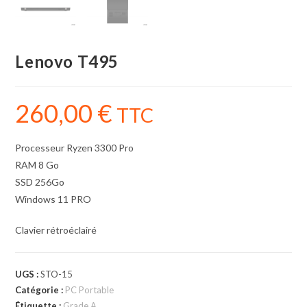
Lenovo T495
260,00
€
TTC
Processeur Ryzen 3300 Pro
RAM 8 Go
SSD 256Go
Windows 11 PRO
Clavier rétroéclairé
UGS :
STO-15
Catégorie :
PC Portable
Étiquette :
Grade A