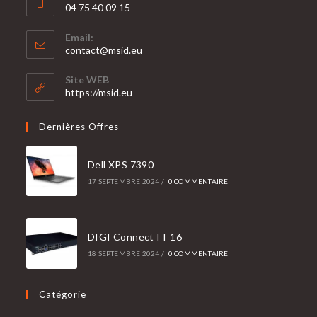
04 75 40 09 15
S’ouvre
Email:
dans
S’ouvre
contact@msid.eu
votre
dans
votre
application
Site WEB
application
https://msid.eu
Dernières Offres
Dell XPS 7390
17 SEPTEMBRE 2024
/
0 COMMENTAIRE
DIGI Connect IT 16
18 SEPTEMBRE 2024
/
0 COMMENTAIRE
Catégorie